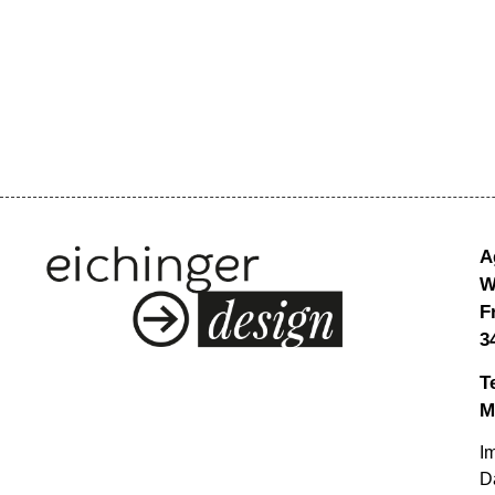
A
W
F
3
T
M
I
D