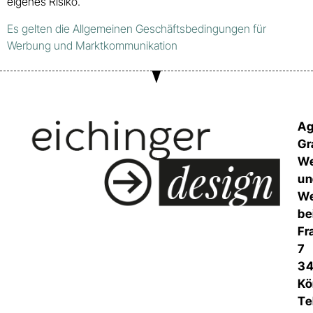
eigenes Risiko.
Es gelten die Allgemeinen Geschäftsbedingungen für
Werbung und Marktkommunikation
Ag
Gr
We
un
We
be
Fr
7
3
Kö
Te