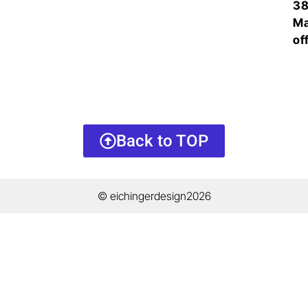
38
Ma
of
Back to TOP
© eichingerdesign2026